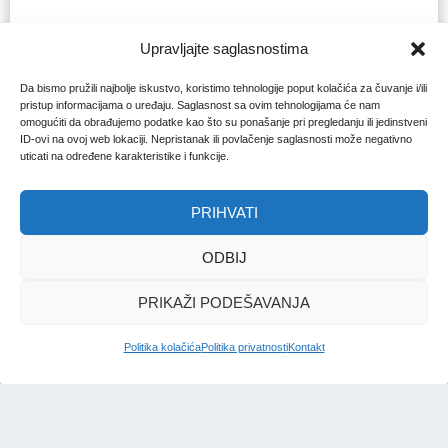
Upravljajte saglasnostima
Da bismo pružili najbolje iskustvo, koristimo tehnologije poput kolačića za čuvanje i/ili
pristup informacijama o uređaju. Saglasnost sa ovim tehnologijama će nam
omogućiti da obrađujemo podatke kao što su ponašanje pri pregledanju ili jedinstveni
ID-ovi na ovoj web lokaciji. Nepristanak ili povlačenje saglasnosti može negativno
uticati na određene karakteristike i funkcije.
PRIHVATI
ODBIJ
PRIKAŽI PODEŠAVANJA
Politika kolačića
Politika privatnosti
Kontakt