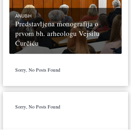
ANUBiH
Predstavljena monografija o
prvom bh. arheologu Vejsilu
Ćurčiću
Sorry, No Posts Found
Sorry, No Posts Found