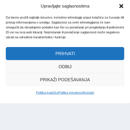
Upravljajte saglasnostima
Da bismo pružili najbolje iskustvo, koristimo tehnologije poput kolačića za čuvanje i/ili
pristup informacijama o uređaju. Saglasnost sa ovim tehnologijama će nam
omogućiti da obrađujemo podatke kao što su ponašanje pri pregledanju ili jedinstveni
ID-ovi na ovoj web lokaciji. Nepristanak ili povlačenje saglasnosti može negativno
uticati na određene karakteristike i funkcije.
PRIHVATI
ODBIJ
PRIKAŽI PODEŠAVANJA
Politika kolačića
Politika privatnosti
Kontakt