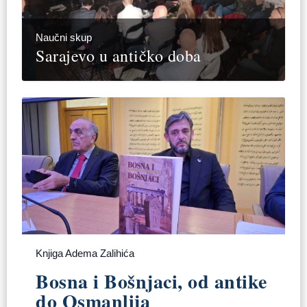
Naučni skup
Sarajevo u antičko doba
Knjiga Adema Zalihića
Bosna i Bošnjaci, od antike
do Osmanlija