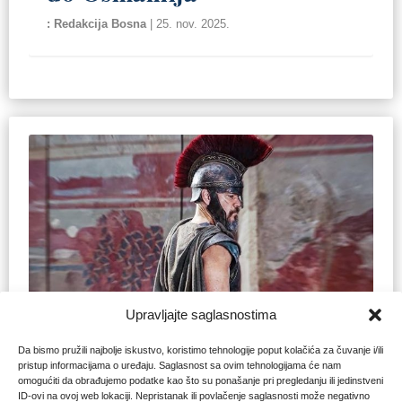
Redakcija Bosna
|
25. nov. 2025.
Upravljajte saglasnostima
Filmska adaptacija Christophera Noalana
Da bismo pružili najbolje iskustvo, koristimo tehnologije poput kolačića za čuvanje i/ili
Da li bi Odisej položio moderni
pristup informacijama o uređaju. Saglasnost sa ovim tehnologijama će nam
omogućiti da obrađujemo podatke kao što su ponašanje pri pregledanju ili jedinstveni
test etike?
ID-ovi na ovoj web lokaciji. Nepristanak ili povlačenje saglasnosti može negativno