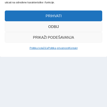
uticati na određene karakteristike i funkcije.
Redakcija Bosna
|
12. aug. 2025.
PRIHVATI
ODBIJ
PRIKAŽI PODEŠAVANJA
Politika kolačića
Politika privatnosti
Kontakt
IMPRESSUM
|
UVJETI KORIŠTENJA
|
POLITIKA PRIVATNOSTI
|
KONTAKT
|
ČASOPIS