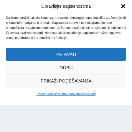
Upravljajte saglasnostima
Da bismo pružili najbolje iskustvo, koristimo tehnologije poput kolačića za čuvanje i/ili
pristup informacijama o uređaju. Saglasnost sa ovim tehnologijama će nam
omogućiti da obrađujemo podatke kao što su ponašanje pri pregledanju ili jedinstveni
ID-ovi na ovoj web lokaciji. Nepristanak ili povlačenje saglasnosti može negativno
uticati na određene karakteristike i funkcije.
PRIHVATI
ODBIJ
PRIKAŽI PODEŠAVANJA
Politika kolačića
Politika privatnosti
Kontakt