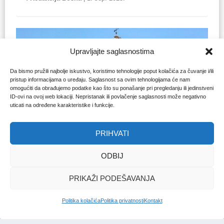
Upravljajte saglasnostima
Da bismo pružili najbolje iskustvo, koristimo tehnologije poput kolačića za čuvanje i/ili
pristup informacijama o uređaju. Saglasnost sa ovim tehnologijama će nam
omogućiti da obrađujemo podatke kao što su ponašanje pri pregledanju ili jedinstveni
ID-ovi na ovoj web lokaciji. Nepristanak ili povlačenje saglasnosti može negativno
uticati na određene karakteristike i funkcije.
PRIHVATI
ANDALUZIJA
ODBIJ
Jedini preživjeli minaret u
Rondi: Alminar svetog
PRIKAŽI PODEŠAVANJA
Sebastijana
Politika kolačića
Politika privatnosti
Kontakt
Redakcija Bosna
|
8. jul. 2025.