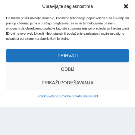
Upravljajte saglasnostima
Da bismo pružili najbolje iskustvo, koristimo tehnologije poput kolačića za čuvanje i/ili
pristup informacijama o uređaju. Saglasnost sa ovim tehnologijama će nam
omogućiti da obrađujemo podatke kao što su ponašanje pri pregledanju ili jedinstveni
ID-ovi na ovoj web lokaciji. Nepristanak ili povlačenje saglasnosti može negativno
uticati na određene karakteristike i funkcije.
PRIHVATI
ODBIJ
PRIKAŽI PODEŠAVANJA
Politika kolačića
Politika privatnosti
Kontakt