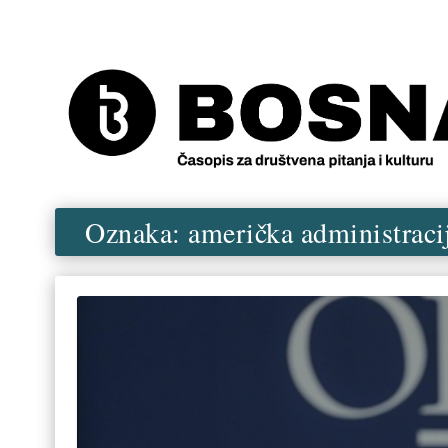
Oznaka:
američka administraci