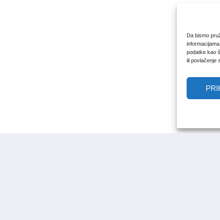
Da bismo pruži
informacijama
podatke kao št
ili povlačenje
PRI