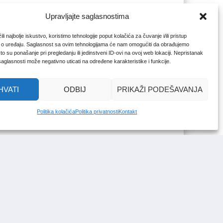
Upravljajte saglasnostima
li najbolje iskustvo, koristimo tehnologije poput kolačića za čuvanje i/ili pristup
 o uređaju. Saglasnost sa ovim tehnologijama će nam omogućiti da obrađujemo
o su ponašanje pri pregledanju ili jedinstveni ID-ovi na ovoj web lokaciji. Nepristanak
 saglasnosti može negativno uticati na određene karakteristike i funkcije.
HVATI
ODBIJ
PRIKAŽI PODEŠAVANJA
Politika kolačića
Politika privatnosti
Kontakt