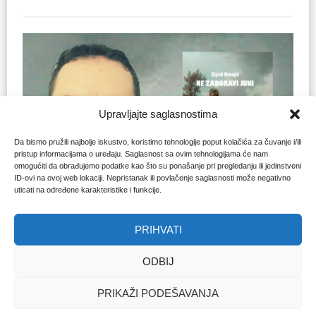
Upravljajte saglasnostima
Da bismo pružili najbolje iskustvo, koristimo tehnologije poput kolačića za čuvanje i/ili
pristup informacijama o uređaju. Saglasnost sa ovim tehnologijama će nam
omogućiti da obrađujemo podatke kao što su ponašanje pri pregledanju ili jedinstveni
ID-ovi na ovoj web lokaciji. Nepristanak ili povlačenje saglasnosti može negativno
uticati na određene karakteristike i funkcije.
VITALIZAM NAKON SVEGA
Podsjetnik na svjetlo koje
PRIHVATI
dolazi iz djetinjstva, vjere,
porodice i zajednice
ODBIJ
Almir Zalihić
|
5. jun. 2025.
PRIKAŽI PODEŠAVANJA