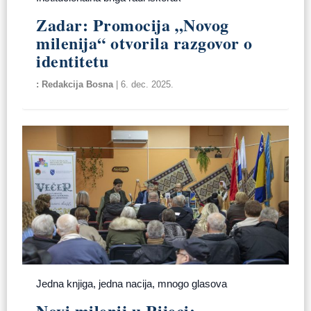
Zadar: Promocija „Novog
milenija“ otvorila razgovor o
identitetu
Redakcija Bosna
|
6. dec. 2025.
Jedna knjiga, jedna nacija, mnogo glasova
Novi milenij u Rijeci: