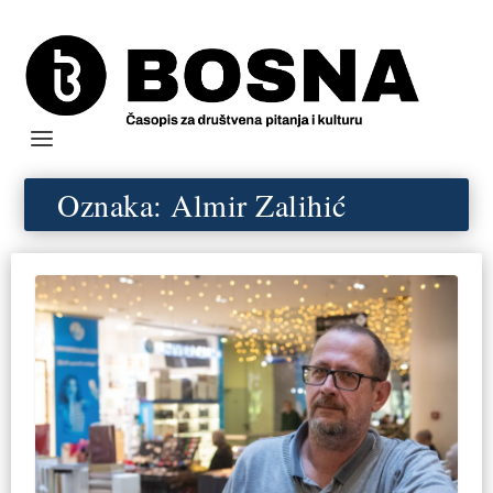
Oznaka:
Almir Zalihić