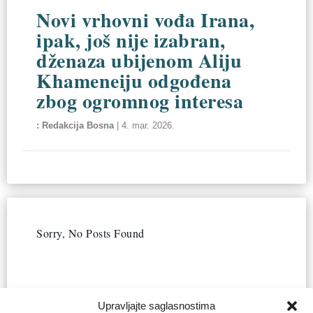
Novi vrhovni vođa Irana,
ipak, još nije izabran,
dženaza ubijenom Aliju
Khameneiju odgođena
zbog ogromnog interesa
Redakcija Bosna
|
4. mar. 2026.
Sorry, No Posts Found
Upravljajte saglasnostima