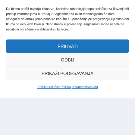
Da bismo pružili najbolje iskustvo, koristimo tehnologije poput kolačića za čuvanje i/ili
pristup informacijama o uređaju. Saglasnost sa ovim tehnologijama će nam
omogućiti da obrađujemo podatke kao što su ponašanje pri pregledanju ili jedinstveni
ID-ovi na ovoj web lokaciji. Nepristanak ili povlačenje saglasnosti može negativno
uticati na određene karakteristike i funkcije.
PRIHVATI
ODBIJ
PRIKAŽI PODEŠAVANJA
Politika kolačića
Politika privatnosti
Kontakt