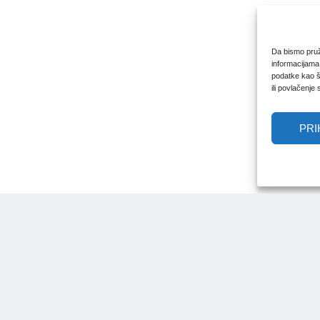
Da bismo pruži
informacijama
podatke kao št
ili povlačenje
PRI