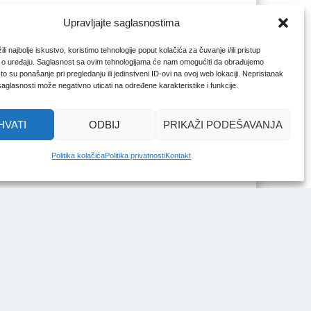
Upravljajte saglasnostima
li najbolje iskustvo, koristimo tehnologije poput kolačića za čuvanje i/ili pristup
 o uređaju. Saglasnost sa ovim tehnologijama će nam omogućiti da obrađujemo
o su ponašanje pri pregledanju ili jedinstveni ID-ovi na ovoj web lokaciji. Nepristanak
 saglasnosti može negativno uticati na određene karakteristike i funkcije.
HVATI
ODBIJ
PRIKAŽI PODEŠAVANJA
Politika kolačića
Politika privatnosti
Kontakt