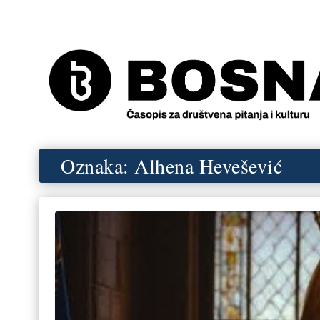
Oznaka:
Alhena Hevešević