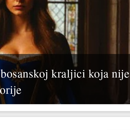
osanskoj kraljici koja nije
torije