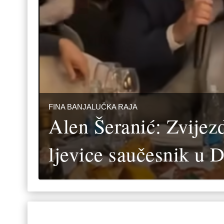
FINA BANJALUČKA RAJA
Alen Šeranić: Zvijez
ljevice saučesnik u 