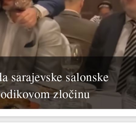
da sarajevske salonske
Dodikovom zločinu