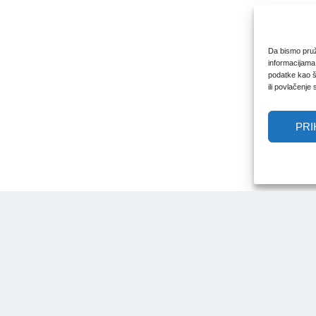
Da bismo pruži
informacijama
podatke kao št
ili povlačenje
PRI