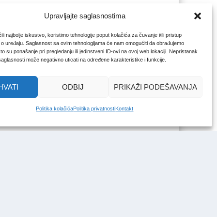
Upravljajte saglasnostima
li najbolje iskustvo, koristimo tehnologije poput kolačića za čuvanje i/ili pristup
 o uređaju. Saglasnost sa ovim tehnologijama će nam omogućiti da obrađujemo
o su ponašanje pri pregledanju ili jedinstveni ID-ovi na ovoj web lokaciji. Nepristanak
 saglasnosti može negativno uticati na određene karakteristike i funkcije.
HVATI
ODBIJ
PRIKAŽI PODEŠAVANJA
Politika kolačića
Politika privatnosti
Kontakt