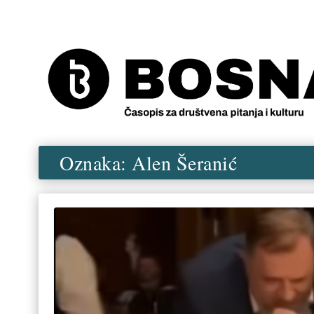
Oznaka:
Alen Šeranić