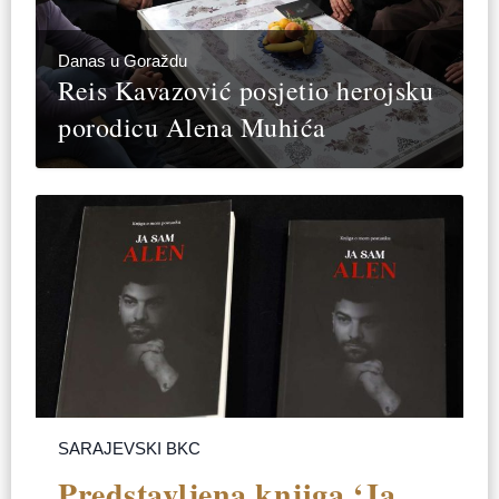
Danas u Goraždu
Reis Kavazović posjetio herojsku
porodicu Alena Muhića
SARAJEVSKI BKC
Predstavljena knjiga ‘Ja