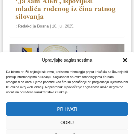
‘Ja sam Alen’, ispovijest
mladića rođenog iz čina ratnog
silovanja
Redakcija Bosna
|
10. jul. 2025.
Upravljajte saglasnostima
Da bismo pružili najbolje iskustvo, koristimo tehnologije poput kolačića za čuvanje i/ili
pristup informacijama o uređaju. Saglasnost sa ovim tehnologijama će nam
omogućiti da obrađujemo podatke kao što su ponašanje pri pregledanju ili jedinstveni
ID-ovi na ovoj web lokaciji. Nepristanak ili povlačenje saglasnosti može negativno
uticati na određene karakteristike i funkcije.
PRIHVATI
GORAŽDE
Uskoro knjiga Alena Muhića,
ODBIJ
rođenog iz čina ratog silovanja