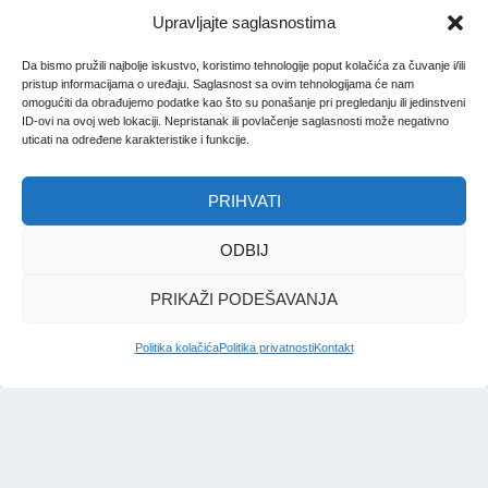
Upravljajte saglasnostima
Da bismo pružili najbolje iskustvo, koristimo tehnologije poput kolačića za čuvanje i/ili
pristup informacijama o uređaju. Saglasnost sa ovim tehnologijama će nam
omogućiti da obrađujemo podatke kao što su ponašanje pri pregledanju ili jedinstveni
ID-ovi na ovoj web lokaciji. Nepristanak ili povlačenje saglasnosti može negativno
uticati na određene karakteristike i funkcije.
PRIHVATI
ODBIJ
PRIKAŽI PODEŠAVANJA
Politika kolačića
Politika privatnosti
Kontakt