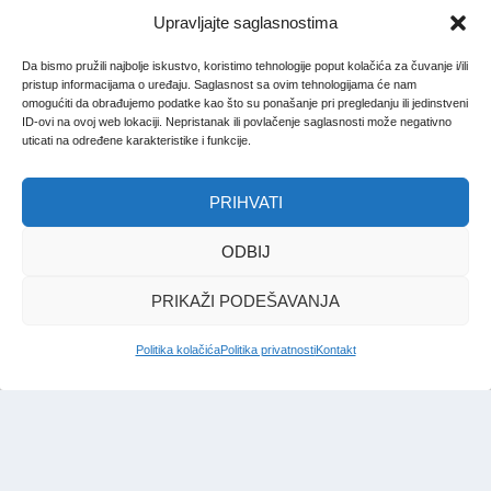
Upravljajte saglasnostima
Da bismo pružili najbolje iskustvo, koristimo tehnologije poput kolačića za čuvanje i/ili
pristup informacijama o uređaju. Saglasnost sa ovim tehnologijama će nam
omogućiti da obrađujemo podatke kao što su ponašanje pri pregledanju ili jedinstveni
ID-ovi na ovoj web lokaciji. Nepristanak ili povlačenje saglasnosti može negativno
uticati na određene karakteristike i funkcije.
PRIHVATI
ODBIJ
PRIKAŽI PODEŠAVANJA
Politika kolačića
Politika privatnosti
Kontakt