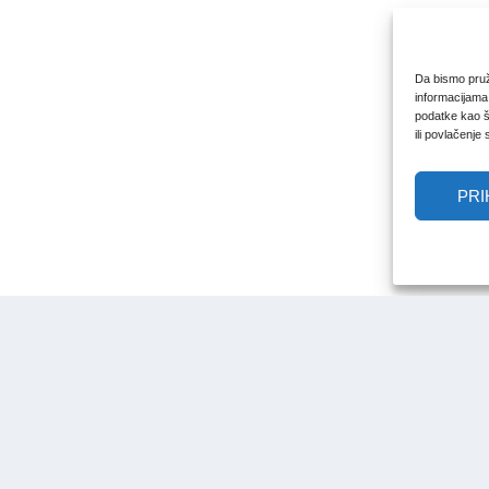
Da bismo pruži
informacijama
podatke kao št
ili povlačenje
PRI