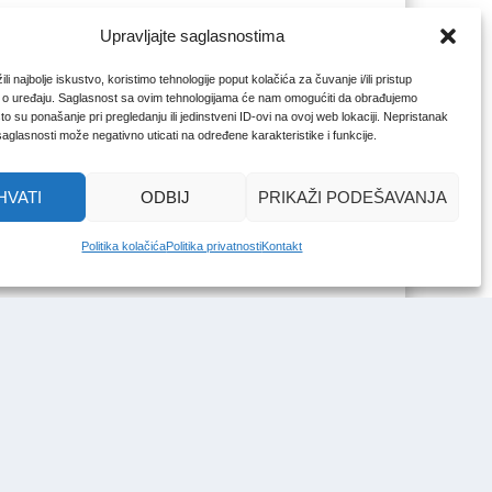
Upravljajte saglasnostima
li najbolje iskustvo, koristimo tehnologije poput kolačića za čuvanje i/ili pristup
 o uređaju. Saglasnost sa ovim tehnologijama će nam omogućiti da obrađujemo
o su ponašanje pri pregledanju ili jedinstveni ID-ovi na ovoj web lokaciji. Nepristanak
 saglasnosti može negativno uticati na određene karakteristike i funkcije.
HVATI
ODBIJ
PRIKAŽI PODEŠAVANJA
Politika kolačića
Politika privatnosti
Kontakt