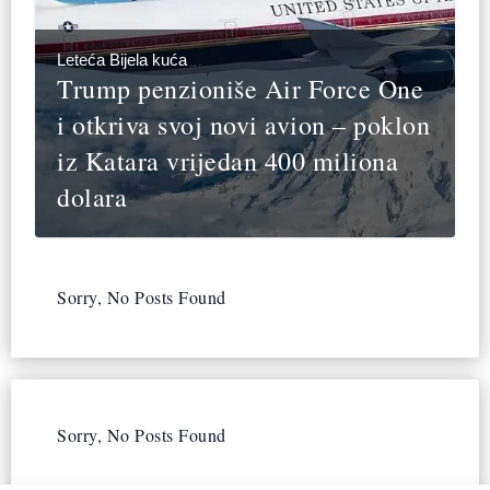
Leteća Bijela kuća
Trump penzioniše Air Force One
i otkriva svoj novi avion – poklon
iz Katara vrijedan 400 miliona
dolara
Sorry, No Posts Found
Sorry, No Posts Found