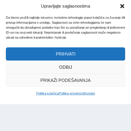
Upravljajte saglasnostima
Da bismo pružili najbolje iskustvo, koristimo tehnologije poput kolačića za čuvanje i/ili
pristup informacijama o uređaju. Saglasnost sa ovim tehnologijama će nam
omogućiti da obrađujemo podatke kao što su ponašanje pri pregledanju ili jedinstveni
ID-ovi na ovoj web lokaciji. Nepristanak ili povlačenje saglasnosti može negativno
uticati na određene karakteristike i funkcije.
PRIHVATI
ODBIJ
PRIKAŽI PODEŠAVANJA
Politika kolačića
Politika privatnosti
Kontakt