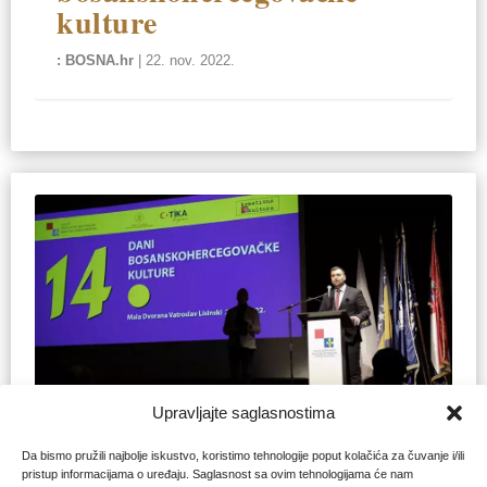
kulture
BOSNA.hr
|
22. nov. 2022.
Upravljajte saglasnostima
Povodom Dana državnosti BiH
Da bismo pružili najbolje iskustvo, koristimo tehnologije poput kolačića za čuvanje i/ili
Filmom “Djeca sa CNN-a”
pristup informacijama o uređaju. Saglasnost sa ovim tehnologijama će nam