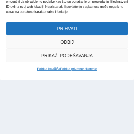
omogućiti da obrađujemo podatke kao što su ponašanje pri pregledanju ili jedinstveni
otvoreni Dani
ID-ovi na ovoj web lokaciji. Nepristanak ili povlačenje saglasnosti može negativno
bosanskohercegovačke kulture
uticati na određene karakteristike i funkcije.
BOSNA.hr
|
22. nov. 2022.
PRIHVATI
ODBIJ
PRIKAŽI PODEŠAVANJA
Politika kolačića
Politika privatnosti
Kontakt
IMPRESSUM
|
UVJETI KORIŠTENJA
|
POLITIKA PRIVATNOSTI
|
KONTAKT
|
ČASOPIS