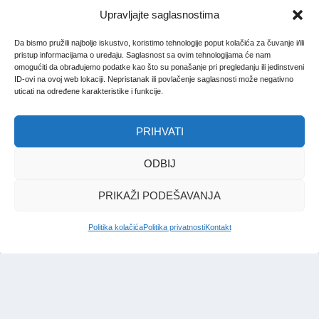
Upravljajte saglasnostima
Da bismo pružili najbolje iskustvo, koristimo tehnologije poput kolačića za čuvanje i/ili
pristup informacijama o uređaju. Saglasnost sa ovim tehnologijama će nam
omogućiti da obrađujemo podatke kao što su ponašanje pri pregledanju ili jedinstveni
ID-ovi na ovoj web lokaciji. Nepristanak ili povlačenje saglasnosti može negativno
uticati na određene karakteristike i funkcije.
PRIHVATI
ODBIJ
PRIKAŽI PODEŠAVANJA
Politika kolačića
Politika privatnosti
Kontakt