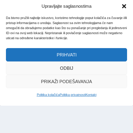
Upravljajte saglasnostima
Da bismo pružili najbolje iskustvo, koristimo tehnologije poput kolačića za čuvanje i/ili
pristup informacijama o uređaju. Saglasnost sa ovim tehnologijama će nam
omogućiti da obrađujemo podatke kao što su ponašanje pri pregledanju ili jedinstveni
ID-ovi na ovoj web lokaciji. Nepristanak ili povlačenje saglasnosti može negativno
uticati na određene karakteristike i funkcije.
PRIHVATI
ODBIJ
PRIKAŽI PODEŠAVANJA
Politika kolačića
Politika privatnosti
Kontakt