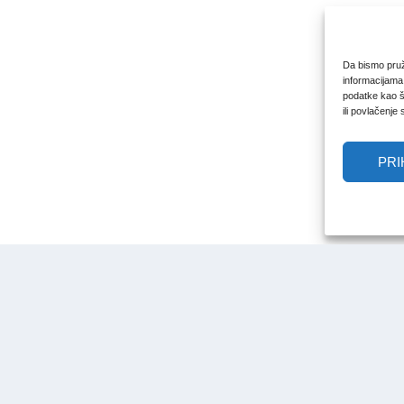
Da bismo pruži
informacijama
podatke kao št
ili povlačenje
PRI