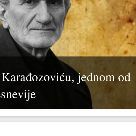
 Karađozoviću, jednom od
snevije