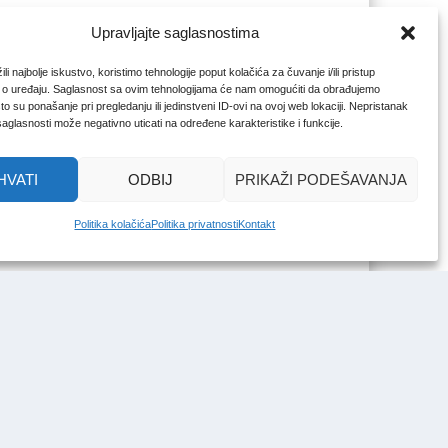
Upravljajte saglasnostima
li najbolje iskustvo, koristimo tehnologije poput kolačića za čuvanje i/ili pristup
 o uređaju. Saglasnost sa ovim tehnologijama će nam omogućiti da obrađujemo
o su ponašanje pri pregledanju ili jedinstveni ID-ovi na ovoj web lokaciji. Nepristanak
 saglasnosti može negativno uticati na određene karakteristike i funkcije.
HVATI
ODBIJ
PRIKAŽI PODEŠAVANJA
Politika kolačića
Politika privatnosti
Kontakt