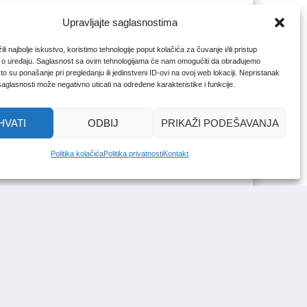
Upravljajte saglasnostima
li najbolje iskustvo, koristimo tehnologije poput kolačića za čuvanje i/ili pristup
 o uređaju. Saglasnost sa ovim tehnologijama će nam omogućiti da obrađujemo
o su ponašanje pri pregledanju ili jedinstveni ID-ovi na ovoj web lokaciji. Nepristanak
 saglasnosti može negativno uticati na određene karakteristike i funkcije.
HVATI
ODBIJ
PRIKAŽI PODEŠAVANJA
Politika kolačića
Politika privatnosti
Kontakt