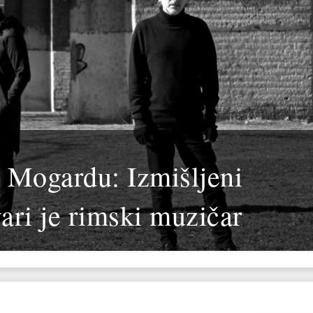
u Mogardu: Izmišljeni
vari je rimski muzičar