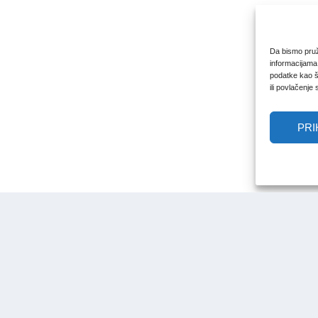
Da bismo pruži
informacijama
podatke kao št
ili povlačenje
PRI