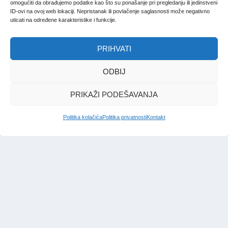
omogućiti da obrađujemo podatke kao što su ponašanje pri pregledanju ili jedinstveni
ID-ovi na ovoj web lokaciji. Nepristanak ili povlačenje saglasnosti može negativno
uticati na određene karakteristike i funkcije.
PRIHVATI
ODBIJ
PRIKAŽI PODEŠAVANJA
Politika kolačića
Politika privatnosti
Kontakt
IMPRESSUM
|
UVJETI KORIŠTENJA
|
POLITIKA PRIVATNOSTI
|
KONTAKT
|
ČASOPIS