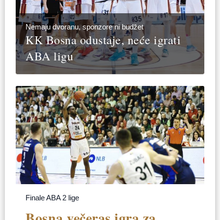
Nemaju dvoranu, sponzore ni budžet
KK Bosna odustaje, neće igrati
ABA ligu
Finale ABA 2 lige
Bosna večeras igra za