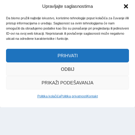
Upravljajte saglasnostima
Da bismo pružili najbolje iskustvo, koristimo tehnologije poput kolačića za čuvanje i/ili
pristup informacijama o uređaju. Saglasnost sa ovim tehnologijama će nam
omogućiti da obrađujemo podatke kao što su ponašanje pri pregledanju ili jedinstveni
ID-ovi na ovoj web lokaciji. Nepristanak ili povlačenje saglasnosti može negativno
uticati na određene karakteristike i funkcije.
PRIHVATI
ODBIJ
PRIKAŽI PODEŠAVANJA
Politika kolačića
Politika privatnosti
Kontakt