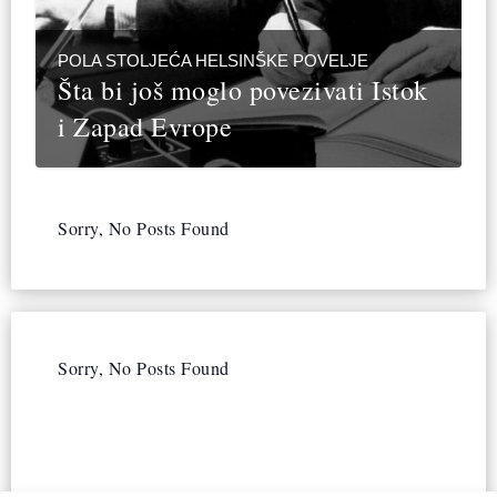
POLA STOLJEĆA HELSINŠKE POVELJE
Šta bi još moglo povezivati Istok
i Zapad Evrope
Sorry, No Posts Found
Sorry, No Posts Found